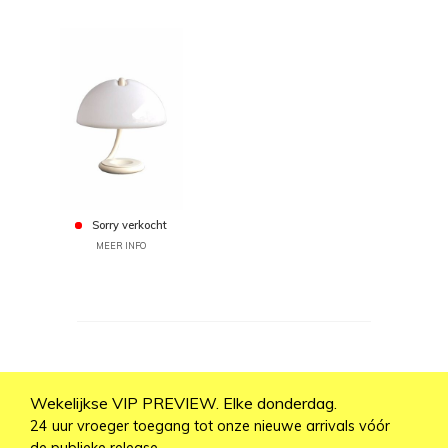
Sorry verkocht
MEER INFO
Wekelijkse VIP PREVIEW. Elke donderdag.
24 uur vroeger toegang tot onze nieuwe arrivals vóór
de publieke release.