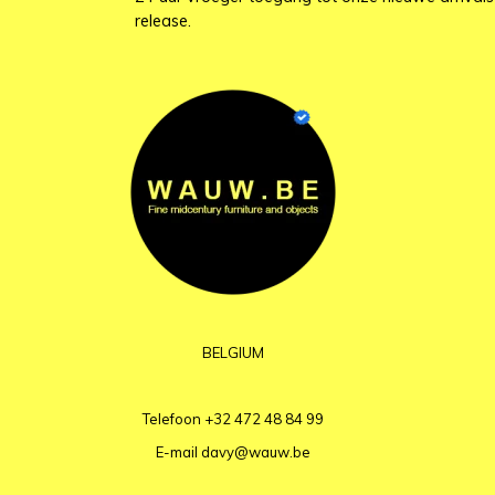
release.
BELGIUM
Telefoon
+32 472 48 84 99
E-mail
davy@wauw.be