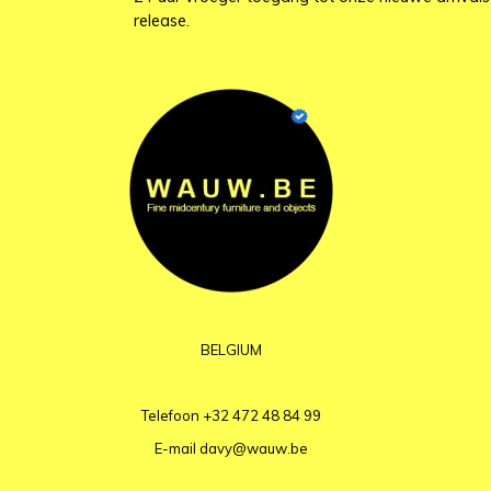
release.
BELGIUM
Telefoon
+32 472 48 84 99
E-mail
davy@wauw.be