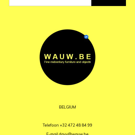
BELGIUM
Telefoon
+32 472 48 84 99
E-mail
davy@wauw.be