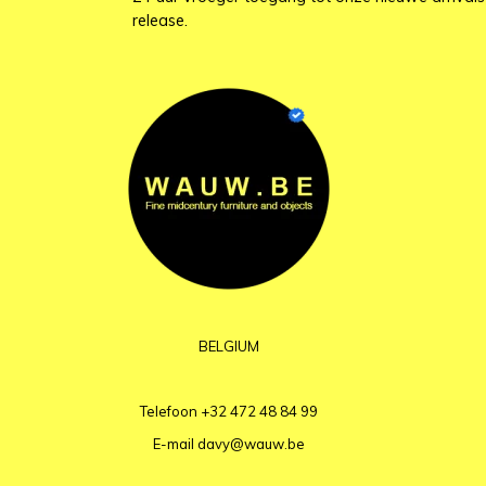
release.
BELGIUM
Telefoon
+32 472 48 84 99
E-mail
davy@wauw.be