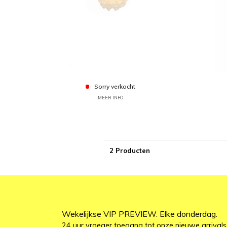
Sorry verkocht
MEER INFO
2 Producten
Wekelijkse VIP PREVIEW. Elke donderdag.
24 uur vroeger toegang tot onze nieuwe arrivals