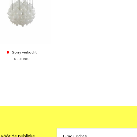
Sorry verkocht
MEER INFO
 vóór de publieke