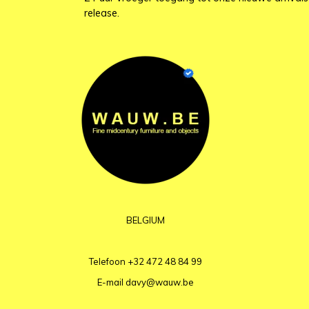
release.
BELGIUM
Telefoon
+32 472 48 84 99
E-mail
davy@wauw.be