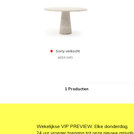
Sorry verkocht
MEER INFO
1 Producten
Wekelijkse VIP PREVIEW. Elke donderdag.
24 uur vroeger toegang tot onze nieuwe arrivals