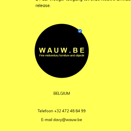
release.
BELGIUM
Telefoon
+32 472 48 84 99
E-mail
davy@wauw.be