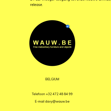
release.
BELGIUM
Telefoon
+32 472 48 84 99
E-mail
davy@wauw.be