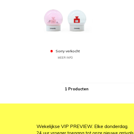
Sorry verkocht
MEER INFO
1 Producten
Wekelijkse VIP PREVIEW. Elke donderdag.
24 uur vroeger toegang tot onze nieuwe arrivals