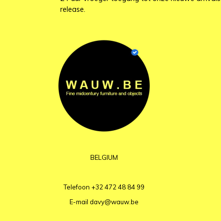
release.
BELGIUM
Telefoon
+32 472 48 84 99
E-mail
davy@wauw.be