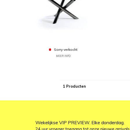
Sorry verkocht
MEER INFO
1 Producten
Wekelijkse VIP PREVIEW. Elke donderdag.
24 uur vroeger toegang tot onze nieuwe arrivals