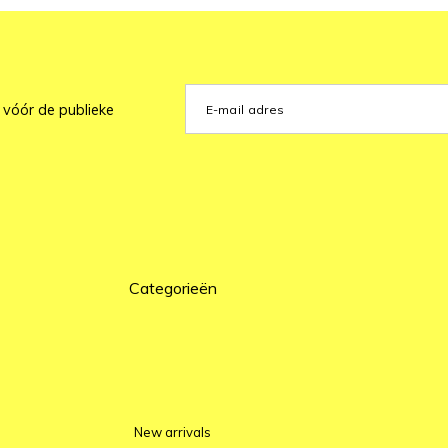
 vóór de publieke
Categorieën
New arrivals