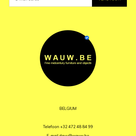
BELGIUM
Telefoon
+32 472 48 84 99
E-mail
davy@wauw.be