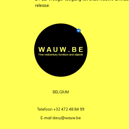
release.
BELGIUM
Telefoon
+32 472 48 84 99
E-mail
davy@wauw.be