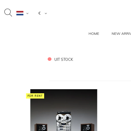
€
HOME
NEW ARRI
UIT STOCK
FOR RENT