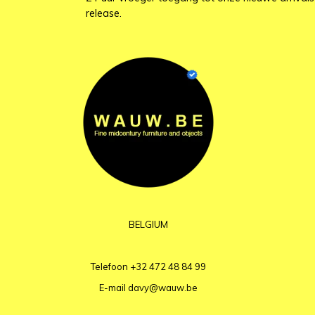
release.
BELGIUM
Telefoon
+32 472 48 84 99
E-mail
davy@wauw.be