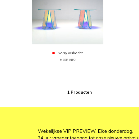
Sorry verkocht
MEER INFO
1 Producten
Wekelijkse VIP PREVIEW. Elke donderdag.
24 uur vroeger toegang tot onze nieuwe arrivals