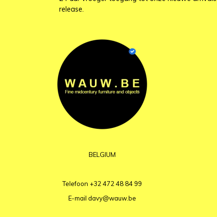
release.
BELGIUM
Telefoon
+32 472 48 84 99
E-mail
davy@wauw.be