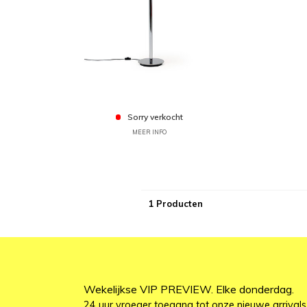
Sorry verkocht
MEER INFO
1 Producten
Wekelijkse VIP PREVIEW. Elke donderdag.
24 uur vroeger toegang tot onze nieuwe arrivals