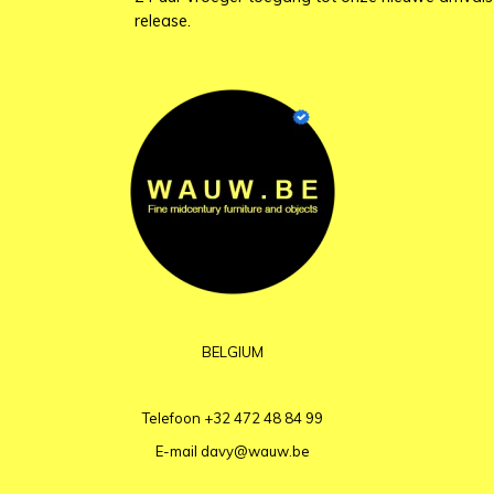
release.
BELGIUM
Telefoon
+32 472 48 84 99
E-mail
davy@wauw.be