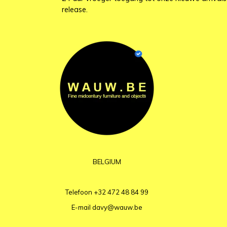
release.
BELGIUM
Telefoon
+32 472 48 84 99
E-mail
davy@wauw.be