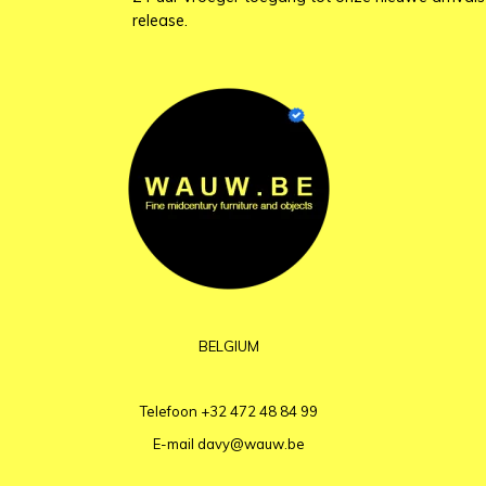
release.
BELGIUM
Telefoon
+32 472 48 84 99
E-mail
davy@wauw.be