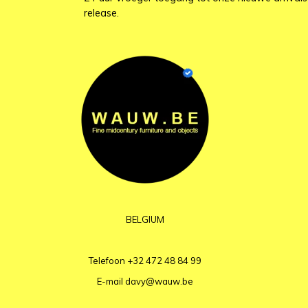
release.
BELGIUM
Telefoon
+32 472 48 84 99
E-mail
davy@wauw.be