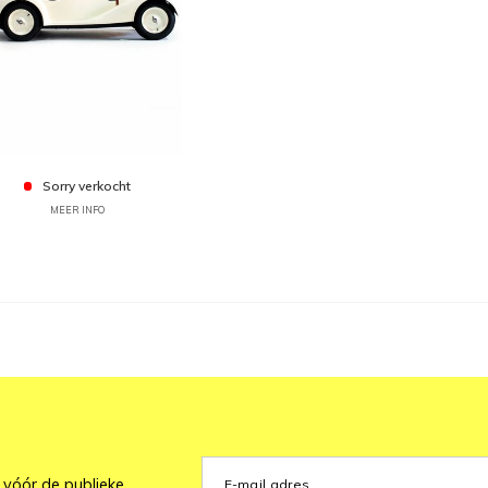
Sorry verkocht
MEER INFO
 vóór de publieke