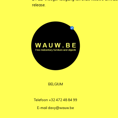
release.
BELGIUM
Telefoon
+32 472 48 84 99
E-mail
davy@wauw.be