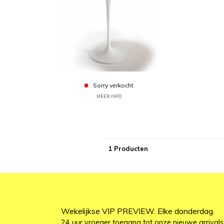
Sorry verkocht
MEER INFO
1 Producten
Wekelijkse VIP PREVIEW. Elke donderdag.
24 uur vroeger toegang tot onze nieuwe arrivals