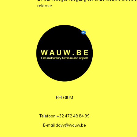
release.
BELGIUM
Telefoon
+32 472 48 84 99
E-mail
davy@wauw.be