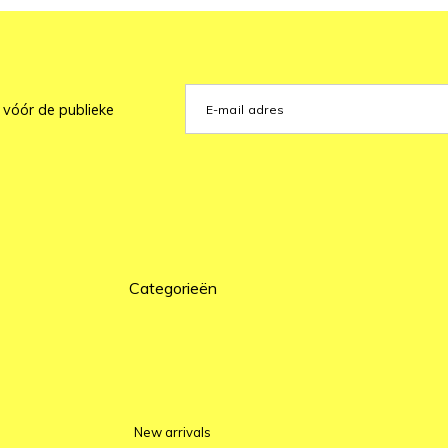
 vóór de publieke
Categorieën
New arrivals