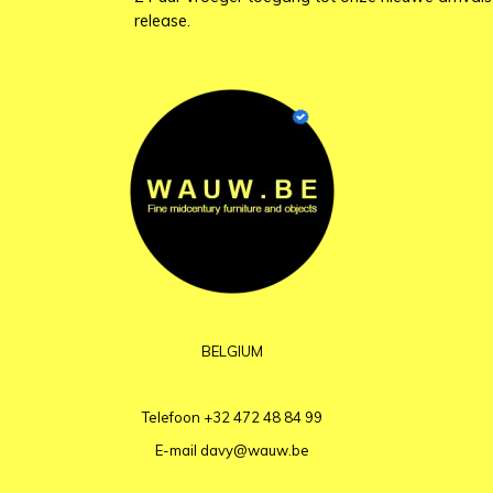
release.
BELGIUM
Telefoon
+32 472 48 84 99
E-mail
davy@wauw.be