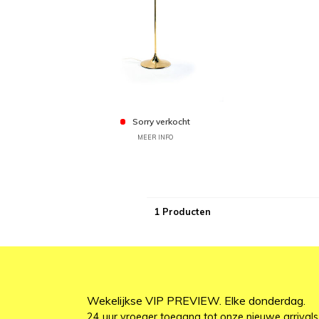
Sorry verkocht
MEER INFO
1 Producten
Wekelijkse VIP PREVIEW. Elke donderdag.
24 uur vroeger toegang tot onze nieuwe arrivals