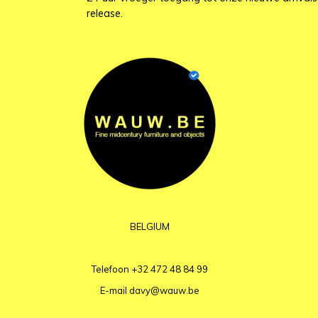
release.
BELGIUM
Telefoon
+32 472 48 84 99
E-mail
davy@wauw.be