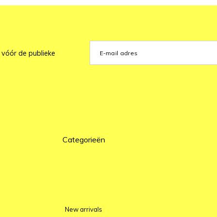
 vóór de publieke
Categorieën
New arrivals