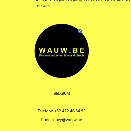
release.
BELGIUM
Telefoon
+32 472 48 84 99
E-mail
davy@wauw.be