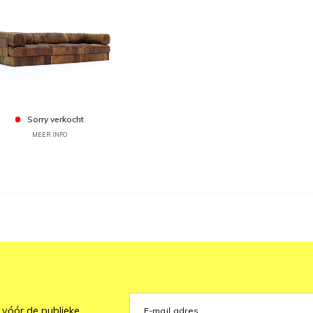
Sorry verkocht
MEER INFO
 vóór de publieke