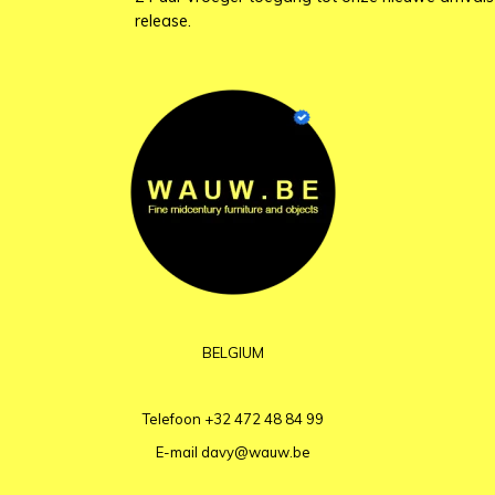
release.
BELGIUM
Telefoon
+32 472 48 84 99
E-mail
davy@wauw.be