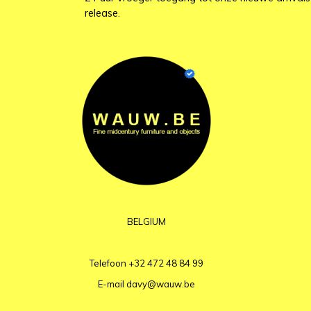
release.
BELGIUM
Telefoon
+32 472 48 84 99
E-mail
davy@wauw.be