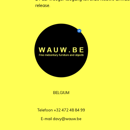
release.
BELGIUM
Telefoon
+32 472 48 84 99
E-mail
davy@wauw.be