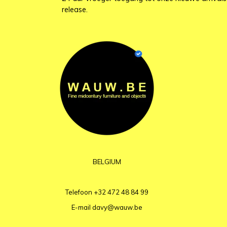
release.
BELGIUM
Telefoon
+32 472 48 84 99
E-mail
davy@wauw.be