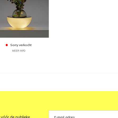
Sorry verkocht
MEER INFO
 vóór de publieke