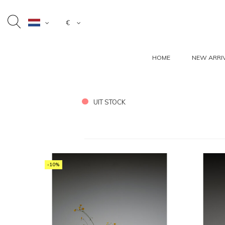
€
HOME
NEW ARRI
UIT STOCK
-10%