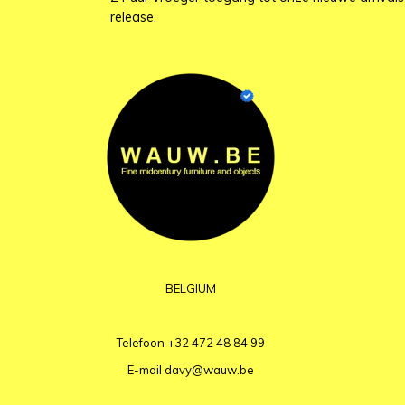
release.
BELGIUM
Telefoon
+32 472 48 84 99
E-mail
davy@wauw.be