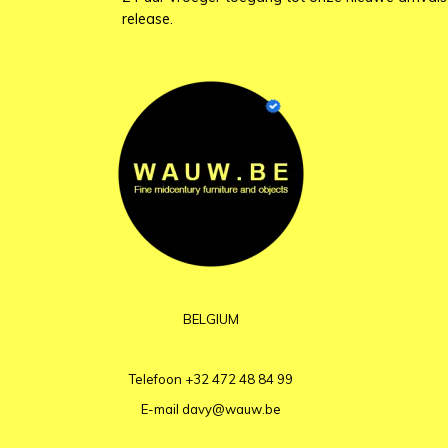
release.
BELGIUM
Telefoon
+32 472 48 84 99
E-mail
davy@wauw.be