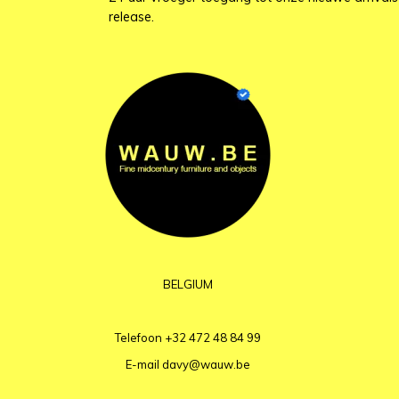
release.
BELGIUM
Telefoon
+32 472 48 84 99
E-mail
davy@wauw.be