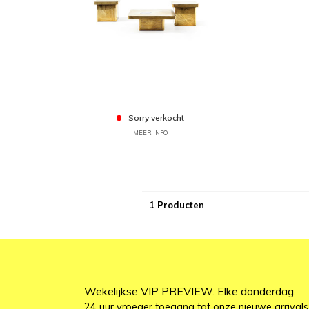
Sorry verkocht
MEER INFO
1 Producten
Wekelijkse VIP PREVIEW. Elke donderdag.
24 uur vroeger toegang tot onze nieuwe arrivals