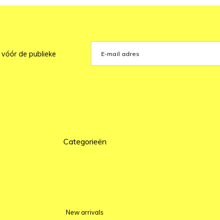
 vóór de publieke
Categorieën
New arrivals