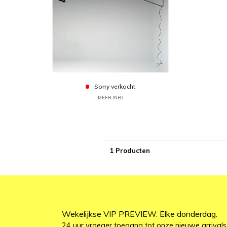
Sorry verkocht
MEER INFO
1 Producten
Wekelijkse VIP PREVIEW. Elke donderdag.
24 uur vroeger toegang tot onze nieuwe arrivals