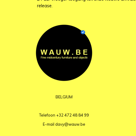
release.
BELGIUM
Telefoon
+32 472 48 84 99
E-mail
davy@wauw.be