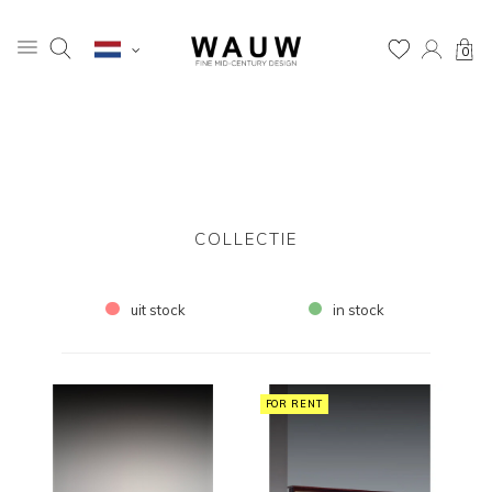
0
COLLECTIE
uit stock
in stock
FOR RENT