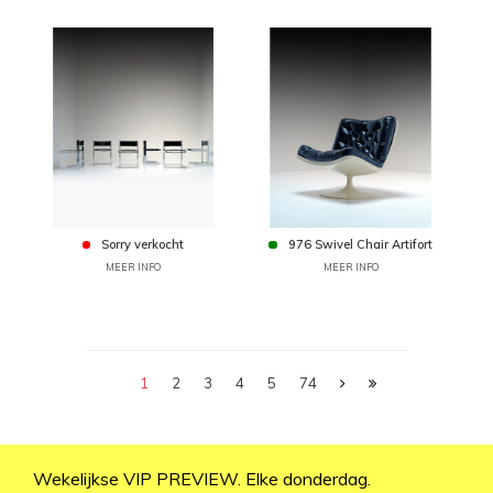
Sorry verkocht
976 Swivel Chair Artifort
MEER INFO
MEER INFO
1
2
3
4
5
74
Wekelijkse VIP PREVIEW. Elke donderdag.