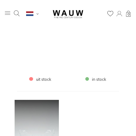
0
uit stock
in stock