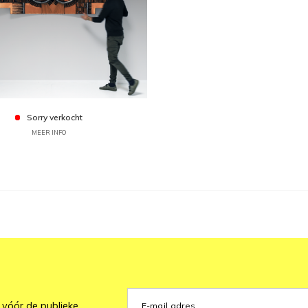
Sorry verkocht
MEER INFO
 vóór de publieke