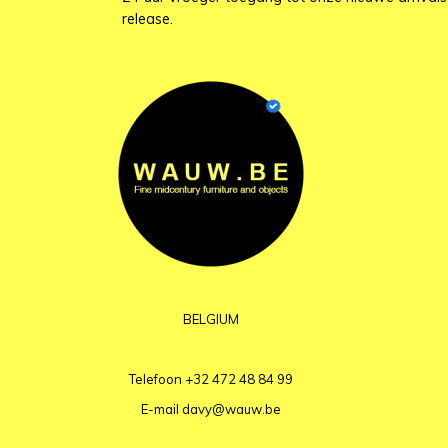
release.
BELGIUM
Telefoon
+32 472 48 84 99
E-mail
davy@wauw.be