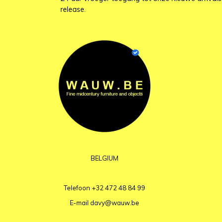
release.
BELGIUM
Telefoon
+32 472 48 84 99
E-mail
davy@wauw.be