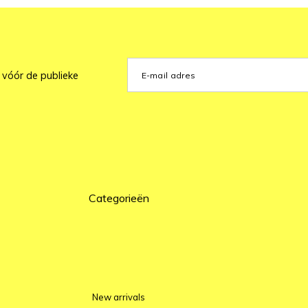
 vóór de publieke
Categorieën
New arrivals