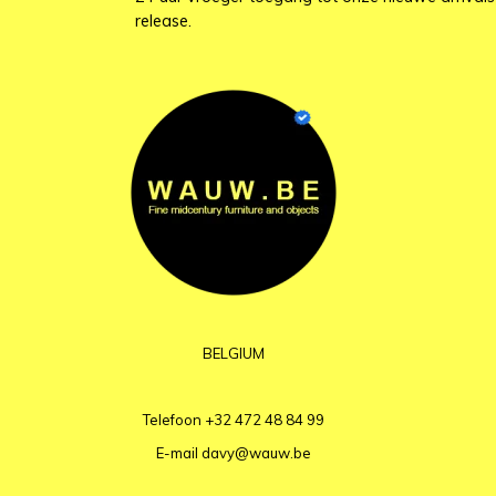
release.
BELGIUM
Telefoon
+32 472 48 84 99
E-mail
davy@wauw.be