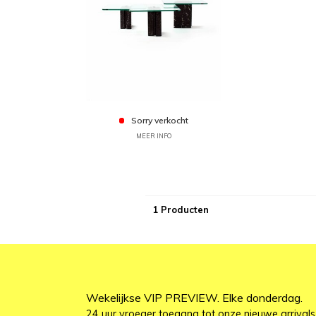
Sorry verkocht
MEER INFO
1 Producten
Wekelijkse VIP PREVIEW. Elke donderdag.
24 uur vroeger toegang tot onze nieuwe arrivals