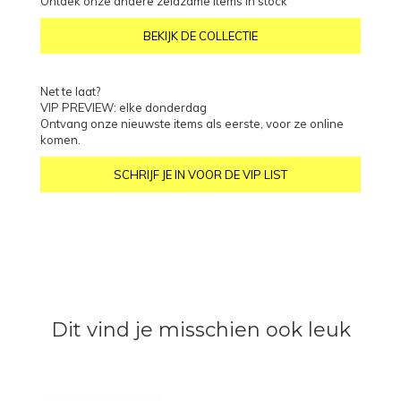
Ontdek onze andere zeldzame items in stock
BEKIJK DE COLLECTIE
Net te laat?
VIP PREVIEW: elke donderdag
Ontvang onze nieuwste items als eerste, voor ze online
komen.
SCHRIJF JE IN VOOR DE VIP LIST
Dit vind je misschien ook leuk