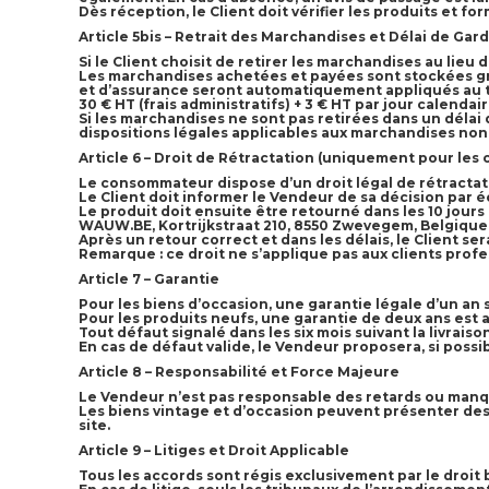
Dès réception, le Client doit vérifier les produits et f
Article 5bis – Retrait des Marchandises et Délai de Gar
Si le Client choisit de retirer les marchandises au lieu
Les marchandises achetées et payées sont stockées grat
et d’assurance seront automatiquement appliqués au ta
30 € HT (frais administratifs) + 3 € HT par jour calenda
Si les marchandises ne sont pas retirées dans un délai 
dispositions légales applicables aux marchandises non 
Article 6 – Droit de Rétractation (uniquement pour les
Le consommateur dispose d’un droit légal de rétractatio
Le Client doit informer le Vendeur de sa décision par éc
Le produit doit ensuite être retourné dans les 10 jours c
WAUW.BE, Kortrijkstraat 210, 8550 Zwevegem, Belgique
Après un retour correct et dans les délais, le Client ser
Remarque : ce droit ne s’applique pas aux clients prof
Article 7 – Garantie
Pour les biens d’occasion, une garantie légale d’un an 
Pour les produits neufs, une garantie de deux ans est a
Tout défaut signalé dans les six mois suivant la livrais
En cas de défaut valide, le Vendeur proposera, si pos
Article 8 – Responsabilité et Force Majeure
Le Vendeur n’est pas responsable des retards ou manqu
Les biens vintage et d’occasion peuvent présenter des si
site.
Article 9 – Litiges et Droit Applicable
Tous les accords sont régis exclusivement par le droit 