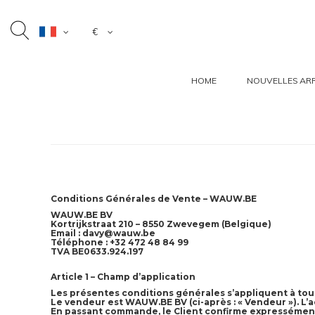
€
HOME
NOUVELLES ARR
Accueil
Termes et conditions
Conditions Générales de Vente – WAUW.BE
WAUW.BE BV
Kortrijkstraat 210 – 8550 Zwevegem (Belgique)
Email :
davy@wauw.be
Téléphone : +32 472 48 84 99
TVA BE0633.924.197
Article 1 – Champ d’application
Les présentes conditions générales s’appliquent à tous
Le vendeur est WAUW.BE BV (ci-après : « Vendeur »). L’ac
En passant commande, le Client confirme expressément 