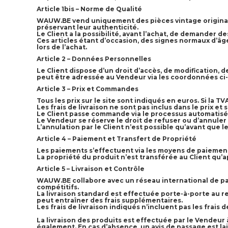
Article 1bis – Norme de Qualité
WAUW.BE vend uniquement des pièces vintage originale
préservant leur authenticité.
Le Client a la possibilité, avant l’achat, de demander d
Ces articles étant d’occasion, des signes normaux d’âg
lors de l’achat.
Article 2 – Données Personnelles
Le Client dispose d’un droit d’accès, de modification,
peut être adressée au Vendeur via les coordonnées ci
Article 3 – Prix et Commandes
Tous les prix sur le site sont indiqués en euros. Si la TVA
Les frais de livraison ne sont pas inclus dans le prix e
Le Client passe commande via le processus automatisé 
Le Vendeur se réserve le droit de refuser ou d’annuler
L’annulation par le Client n’est possible qu’avant que l
Article 4 – Paiement et Transfert de Propriété
Les paiements s’effectuent via les moyens de paiement 
La propriété du produit n’est transférée au Client qu’
Article 5 – Livraison et Contrôle
WAUW.BE collabore avec un réseau international de parte
compétitifs.
La livraison standard est effectuée porte-à-porte au r
peut entraîner des frais supplémentaires.
Les frais de livraison indiqués n’incluent pas les frais
La livraison des produits est effectuée par le Vendeur 
également. En cas d’absence, un avis de passage est lais