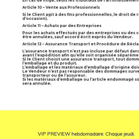
En cas de litige, seuls les tribunaux de l’arrondissemen
Article 10 – Vente aux Professionnels
Si le Client agit à des fins professionnelles, le droit 
d’occasion).
Article 11 – Achats par des Entreprises
Pour les achats effectués par des entreprises ou des c
être annulées, sauf accord écrit exprès du Vendeur.
Article 12 – Assurance Transport et Procédure de Récl
L’assurance transport n’est pas incluse par défaut dans 
avant l’expédition afin qu’elle soit organisée séparéme
Si le Client choisit une assurance transport, tout domm
l’emballage et du produit.
L’emballage et les matériaux d’emballage d’origine doi
Le Vendeur n’est pas responsable des dommages survenu
transporteur ou de l’assureur.
Si les matériaux d’emballage ou l’article endommagé son
sera annulée.
VIP PREVIEW hebdomadaire. Chaque jeudi.