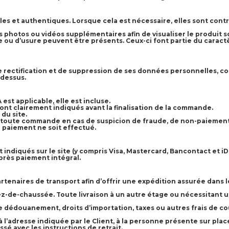
s et authentiques. Lorsque cela est nécessaire, elles sont cont
es photos ou vidéos supplémentaires afin de visualiser le produit s
e ou d’usure peuvent être présents. Ceux-ci font partie du caractè
 de rectification et de suppression de ses données personnelles,
-dessus.
 est applicable, elle est incluse.
t sont clairement indiqués avant la finalisation de la commande.
du site.
 toute commande en cas de suspicion de fraude, de non-paiement o
e paiement ne soit effectué.
indiqués sur le site (y compris Visa, Mastercard, Bancontact et iD
après paiement intégral.
naires de transport afin d’offrir une expédition assurée dans le 
ez-de-chaussée. Toute livraison à un autre étage ou nécessitant u
 de dédouanement, droits d’importation, taxes ou autres frais de c
à l’adresse indiquée par le Client, à la personne présente sur plac
sé avec les instructions de retrait.