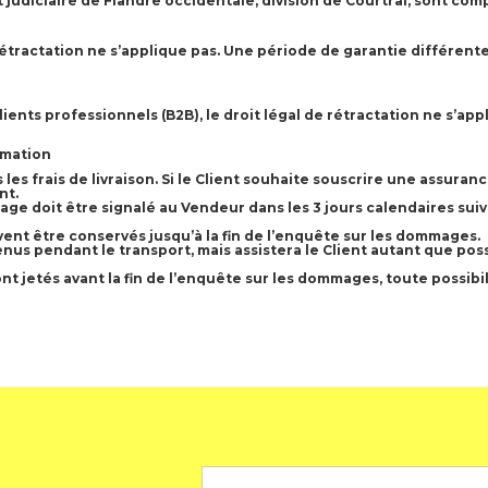
t judiciaire de Flandre occidentale, division de Courtrai, sont com
de rétractation ne s’applique pas. Une période de garantie différent
lients professionnels (B2B), le droit légal de rétractation ne s’
amation
les frais de livraison. Si le Client souhaite souscrire une assura
nt.
age doit être signalé au Vendeur dans les 3 jours calendaires sui
vent être conservés jusqu’à la fin de l’enquête sur les dommages.
s pendant le transport, mais assistera le Client autant que pos
t jetés avant la fin de l’enquête sur les dommages, toute possibi