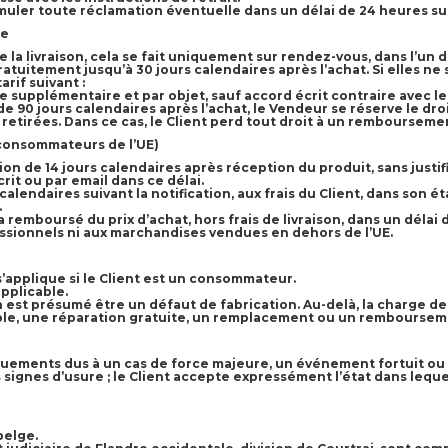
ormuler toute réclamation éventuelle dans un délai de 24 heures suiv
de
 de la livraison, cela se fait uniquement sur rendez-vous, dans l’u
uitement jusqu’à 30 jours calendaires après l’achat. Si elles ne s
rif suivant :
ire supplémentaire et par objet, sauf accord écrit contraire avec l
de 90 jours calendaires après l’achat, le Vendeur se réserve le dr
retirées. Dans ce cas, le Client perd tout droit à un rembourseme
 consommateurs de l’UE)
n de 14 jours calendaires après réception du produit, sans justif
rit ou par email dans ce délai.
alendaires suivant la notification, aux frais du Client, dans son ét
.
a remboursé du prix d’achat, hors frais de livraison, dans un délai 
essionnels ni aux marchandises vendues en dehors de l’UE.
s’applique si le Client est un consommateur.
pplicable.
on est présumé être un défaut de fabrication. Au-delà, la charge d
sible, une réparation gratuite, un remplacement ou un remboursem
ements dus à un cas de force majeure, un événement fortuit ou à
gnes d’usure ; le Client accepte expressément l’état dans lequel l’
belge.