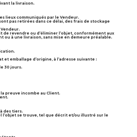
ant la livraison.
n des lieux communiqués par le Vendeur.
ont pas retirées dans ce délai, des frais de stockage
e Vendeur.
oit de revendre ou d’éliminer l’objet, conformément aux
nt ou à une livraison, sans mise en demeure préalable.
ication.
at et emballage d’origine, à l’adresse suivante :
de 30 jours.
e la preuve incombe au Client.
ent.
 des tiers.
objet se trouve, tel que décrit et/ou illustré sur le