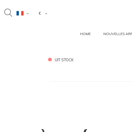
€
HOME
NOUVELLES ARR
UIT STOCK