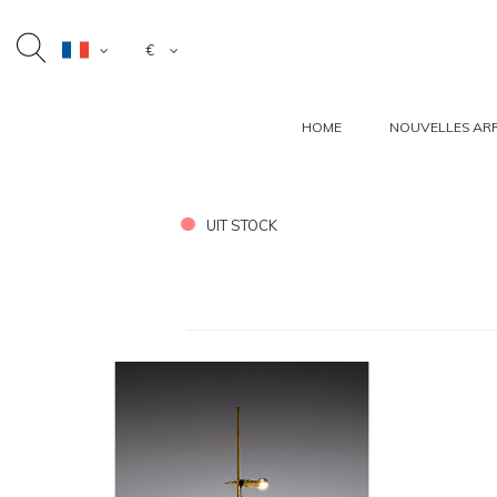
€
HOME
NOUVELLES ARR
UIT STOCK