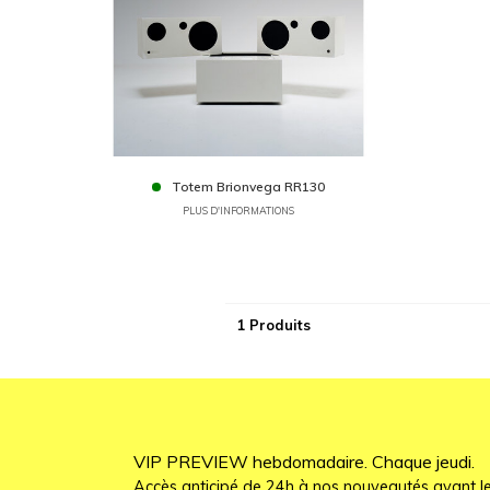
Totem Brionvega RR130
PLUS D'INFORMATIONS
1 Produits
VIP PREVIEW hebdomadaire. Chaque jeudi.
Accès anticipé de 24h à nos nouveautés avant le