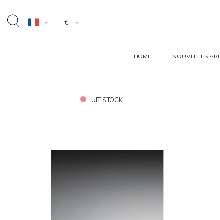
€
HOME
NOUVELLES ARR
UIT STOCK