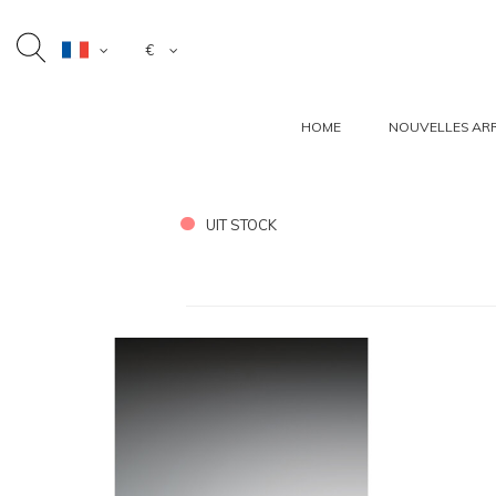
€
HOME
NOUVELLES ARR
UIT STOCK