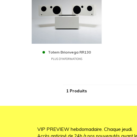
Totem Brionvega RR130
PLUS D'INFORMATIONS
1 Produits
VIP PREVIEW hebdomadaire. Chaque jeudi.
Accès anticipé de 24h à nos nouveautés avant le