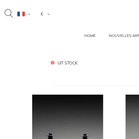
€
HOME
NOUVELLES ARR
UIT STOCK