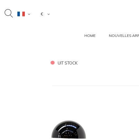
€
HOME
NOUVELLES ARR
UIT STOCK