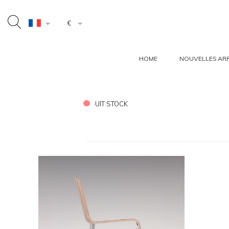
€
HOME
NOUVELLES ARR
UIT STOCK